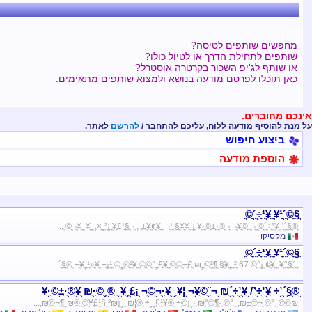
מחפשים שותפים לטיסה?
שותפים לתחילת הדרך או לטיול כולו?
או שותף לג'יפ השכור בקרטרה אוסטרל?
כאן תוכלו לפרסם מודעה בנושא ולמצוא שותפים מתאימים.
אינכם מחוברים.
על מנת להוסיף מודעה ללוח, עליכם להתחבר /
להרשם
לאתר.
ביצוע חיפוש
הוספת מודעה
ֳ§ֳ©ֳ´ֳ¥ֳ¹ ֳ¹ֳ¥ֳ÷ֳ´ֳ©ֳ­
ֳ®ֳ§ֳ´ֳ¹ ֳ¹ֳ¥ֳ÷ֳ´ֳ©ֳ­ ֳ¬ֳ¨ֳ©ֳ¥ֳ¬ ֳ¬ֳ®ֳ·ֳ±ֳ©ֳ·ֳ¥ ֳ¡ֳ¨ֳ¥ֳ¥ֳ§ ֳ¹ֳ¬ ֳ ֳ¥ֳ¢ֳ¥ֳ±ֳ¨, ֳ¬ֳ§ֳ¥ֳ£ֳ¹ ֳ¡ֳ²ֳ¸ֳ×, ֳ ֳ¥ ֳ ֳ¥ֳ¬ֳ© ֳ...
מקסיקו
ֳ§ֳ©ֳ´ֳ¥ֳ¹ ֳ¹ֳ¥ֳ÷ֳ´ֳ©ֳ­
ֳ ֳ°ֳ§ֳ°ֳ¥ ֳ¦ֳ¥ֳ¢ ֳ¡ֳ°ֳ© 67 ֳ²ֳ­ ֳ¸ֳ¥ֳ§ ֳ¶ֳ²ֳ©ֳ¸ֳ₪ ֳ£ֳ÷ֳ©ֳ©ֳ­ ֳ¥ֳ£ֳ¸ֳ°ֳ©ֳ©ֳ­ ֳ¹ֳ¥ֳ®ֳ¸ֳ© ֳ¹ֳ¡ֳ÷ ֳ¥ֳ«ֳ¹ֳ¸ֳ¥ֳ÷ ֳ®ֳ§ֳ´...
ֳ®ֳ§ֳ´ֳ¹ֳ÷ ֳ¹ֳ¥ֳ÷ֳ³/ ֳ¹ֳ¥ֳ÷ֳ´ֳ₪ ֳ¬ֳ¨ֳ©ֳ¥ֳ¬ ֳ¦ֳ¥ֳ¸ֳ­ ֳ¥ֳ·ֳ¬ֳ©ֳ¬ ֳ¡ֳ£ֳ¸ֳ¥ֳ­ ֳ ֳ®ֳ¸ֳ©ֳ·ֳ₪ ֳ¥ֳ®ֳ·ֳ±ֳ©ֳ·ֳ¥
ֳ₪ֳ©ֳ© ֳ ֳ°ֳ© ֳ¬ֳ©ֳ±ֳ₪, ֳ ֳ°ֳ© ֳ·ֳ¶ֳ©ֳ°ֳ₪ ֳ·ֳ¸ֳ¡ֳ©ֳ÷ ֳ®ֳ¹ֳ¥ֳ§ֳ¸ֳ¸ֳ÷ ֳ®ֳ¦ֳ₪ ֳ ֳ¸ֳ¡ֳ²ֳ₪ ֳ§ֳ¥ֳ£ֳ¹ֳ©ֳ­ ֳ®ֳ₪ֳ¸ֳ¶ֳ¬ֳ©ֳ₪,...