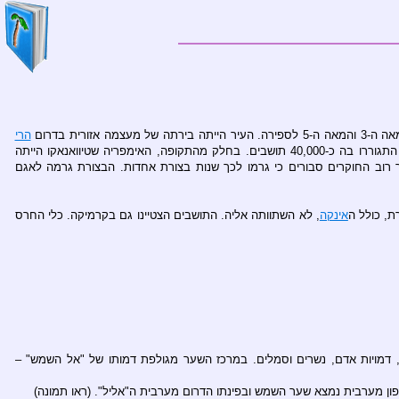
אזורית בדרום
הרי
. בשיא פריחתה, העיר השתרעה על פני שטח של 6 קמ"ר וכללה פירמידות, מקדשים, חצרות שקועות ואזורי מגורים עירוניים. התגוררו בה כ-40,000 תושבים. בחלק מהתקופה, האימפריה שטיוואנאקו הייתה
נטישה אינה ידועה, אך רוב החוקרים סבורים כי גרמו לכך שנות בצורת אחדות. הבצורת גרמה לאגם
ת, כולל ה
אינקה
, לא השתוותה אליה. התושבים הצטיינו גם בקרמיקה. כלי החרס
בים הכוללים, דמויות אדם, נשרים וסמלים. במרכז השער מגולפת דמותו של "אל השמש" –