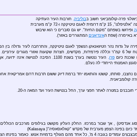
בוליביה
. חורבות העיר העתיקה
ה
ופירושו בשפתם "מקום החיות". יש גם סוברים כי הוא שיבוש
א באיימרה (שפת ה
אינדיאנים
המתגוררים באזור).
רה על גדות נהר ה
טיוואנאקו
הנשפך לאגם טיטיקקה, והתרחבה לעיר גדולה בין המאה ה-3 והמאה ה-5 לספירה. העיר הייתה בירתה של מעצמה 
פרו
. העיר ננטשה בערך בשנת 1100. הסיבה ל
סגנון האמנותי הייחודי לה נעלם.
נים נחצבו, סותתו, קושטו והותאמו יחד ברמת דיוק ששום תרבות דרום אמריקאית אחר
ה קולומביאנית.
י חובבנים במטרה לאתר חפצי ערך, החל בנטישת העיר ועד המאה ה-20.
מר חצוב מאבן אחת (מסוג אנדסיט) , אך שבור במרכזו. החלק העליון מקושט בגילופים מורכ
ר השמש ובפינתו הדרום מערבית ה"אליל". (ראו תמונה)