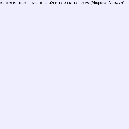
"אקאפנה" (Akapana) פירמידת המדרגות הגדולה ביותר באתר. מבנה מרשים בגובה 20 מטר שבפסגתו חצר שקועה.