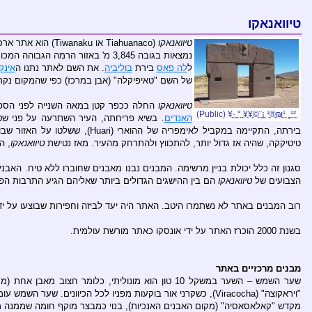
טיוואנאקו
טיוואנאקו
(Tiahuanaco או Tiwanaku) הוא אתר ארכיאולגי פרה-קולומביאני חשוב ב
נמצאות בגובה 3,845 מ' באזור הרמה הגבוהה המכונה "אלטיפלנו", 15 ק"מ דרומית לאגם טיטיקקה ו-72 ק"מ מערבית
ל
לה פאס
בירת
בוליביה
. את השם לאתר נתנו ה
אינק
של השם "טאיפיקלה" (אבן במרכז) כפי שהמקום נקר
טיוואנאקו
החלה ככפר קטן במאה השנייה לפני הספי
האנדים
בירתה, התקיימה במקביל לאימפריה של ההוארי (Huari), ששלטו על האזור שבו שוכנת כיום
טיטיקקה, שהיה אז גדול יותר, להתכווץ ולהתרחק מהעיר. מאז נטישת
טיוואנאקו
, ה
סגנון זה כלל יכולת בניין מרשימה. המבנים נבנו מאבנים שחוברו ללא טיח. האב
הצבועים של
טיוואנאקו
הם בין ההישגים הגדולים ביותר שאליהם הגיע התרבות הפר
רוב המבנים באתר לא נשתמרו היטב. האתר היה יעד לביזה וחפירות שבוצעו על יד
בשנת 2000 הוכרז האתר על ידי אונסקו כאתר מורשת עולמית.
מבנים מרכזיים באתר
שער השמש – השער במשקל 10 טון הוא מונוליתי, כלו
"ויראקוצה" (Viracocha), כשקרני אור בוקעות מפניו לכל הכיוונים. שער השמש עומד כיום בפינה הצפון מערבית של מקדש "קאלאסאסיה"( Kalasaya)
מקדש "קאלאסאסיה" (מקום האבנים האנכיות), בנוי כמבצר מוקף חומה שממנה מבצבצים עמודים בגובה 4 מ', כל אחד מהם מגולף בדמויות אנוש. כאמור בפינתו הצפון מערבית נמצא שע