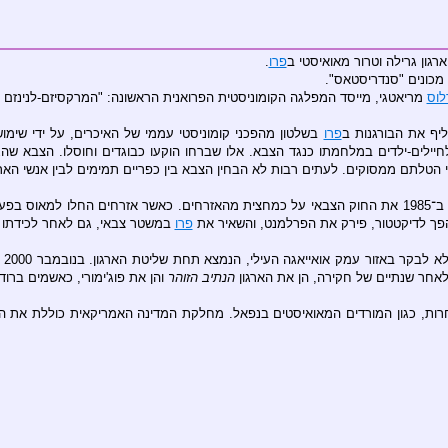
פרו
.
 מכונים "סנדריסטאס".
לוס
מריאטגי, מייסד המפלגה הקומוניסטית הפרואנית הראשונה: "המרקסיזם-לנינזם
ליף את הבורגנות ב
פרו
בשלטון מהפכני קומוניסטי עממי של האיכרים, על ידי שימו
חיילים-ילדים במלחמתו כנגד הצבא. אלו שברחו הוקעו כבוגדים וחוסלו. הצבא שה
י הטלתם ממסוקים. לעתים רבות לא הבחין הצבא בין כפריים תמימים לבין אנשי הארג
צן והארגון החל לתקוף את
הפך לדיקטטור, פירק את הפרלמנט, והשאיר את
פרו
במשטר צבאי, גם לאחר לכידתו של מנהיג ה
מא
לאחר שנתיים של חקירה, הן את הארגון
הנתיב הזוהר
והן את פוג'ימורי, כאשמים ברוד
חרות, כגון המורדים המאואיסטים בנפאל. מחלקת המדינה האמריקאית כוללת את האר