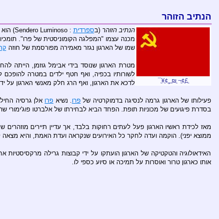
הנתיב הזוהר
הנתיב הזוהר
(ב
ספרדית
: Sendero Luminoso) הוא ארגון גרילה וטרור מאואיסטי ב
מכנה עצמו "המפלגה הקומוניסטית של פרו". תומכיו
שמו של הארגון נגזר מאמירה מפורסמת של חוזה
קר
מטרת הארגון שנוסד בידי אבימל גוזמן, הייתה להח
לשורותיו בכפיה, ואף חטף ילדים במטרה להופכם ל
ֳ£ֳ¢ֳ¬ ֳ₪ֳ ֳ¸ֳ¢ֳ¥ֳ¯
לדכא את הארגון, ואף הרג חלק מאנשי הארגון על יד
פעילותו של הארגון גרמה לנסיגה בדמוקרטיה של
פרו
. נשיא
פרו
אלן גרסיה החיל ב־1985 את החוק הצבאי על כמחצית מהאזרחים. כאשר אזרחים החלו למאוס בפעילותו של הארגון ולהסגיר את אנשיו, המאבק הוק
בסדרת פיגועים של מכוניות תופת. הפחד הביא לבחירתו של אלברטו פוג'ימורי ש
ממוצא יפני). הוקמה ועדה לחקר כל האירועים שנקראה ועדת האמת, והיא מצאה 
האידאולוגיה והטקטיקה של הארגון הועתקו על ידי קבוצות גרילה מרקסיסטיות א
אותו כארגון טרור ואוסרות על תמיכה או סיוע כספי לו.