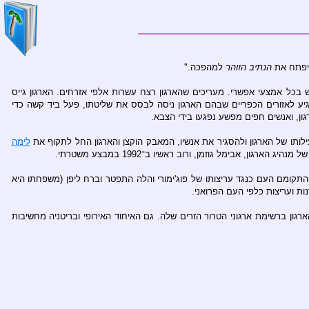
 יפתח את
הנתיב הזוהר
למהפכה."
ש בכל אמצעי אפשרי. מעריכים שהארגון רצח עשרות אלפי אזרחים. הארגון גייס
גיע לאזורים הכפריים שבהם הארגון ניסה לבסס את שליטתו, פעל ביד קשה כדי
ון, ואנשים חפים מפשע נפגעו בידי הצבא.
לימה
ארגון, אבימל גוזמן, ורוב ראשיו ב־1992 במבצע משטרתי.
ז לכידת ראשיו הארגון פעל לעתים רחוקות בלבד, אך עדיין תיירים מוזהרים שלא לבקר באזור עמק אואייאגה העילי, הנמצא תחת שליטת הארגון. בנובמבר 2000 התקומם העם כנגד עריצותו של פוג'ימורי והלה התפטר וברח ליפן (משפחתו היא
נות ועריצות כלפי העם הפרואני.
גון ברשימת ארגוני הטרור הזרים שלה. גם האיחוד האירופי ובריטניה מחשיבות