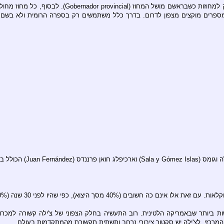
ה (70% מסך היצוא). לאחרונה צ'ילה החלה לייצא יין משובח, דגי סלמון ועץ.
 ביותר שבאמריקה הלטינית. רוב התעשיה בחלק הצפוני של צ'ילה קשורה למכרו