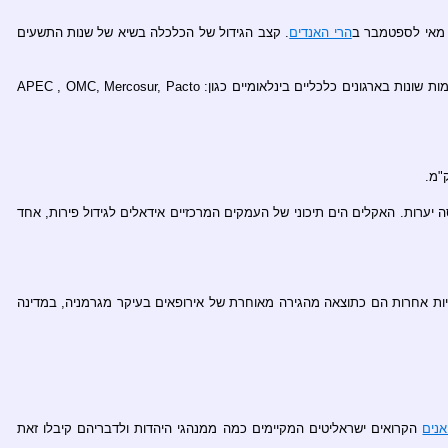
ן מאי לספטמבר ב
הרי האנדים
. קצב הגידול של הכלכלה בשיא של שנות התשעים
, ארצות הברית, סינגפור והאיחוד האירופי. כמו כן צ'ילה חברה ברמות שונות בארגונים כלכליים בינלאומיים כגון: APEC , OMC, Mercosur, Pacto
יערות. האקלים הים תיכוני של העמקים המרכזיים אידאלים לגידול פירות, אחד
תניות אחרות הם כתוצאה מהגירה מאוחרת של אירופאים בעיקר מגרמניה, במדינה
אנים
הקרואים ישראליטים המקיימים כמה ממנהגי היהדות ולדבריהם קיבלו זאת