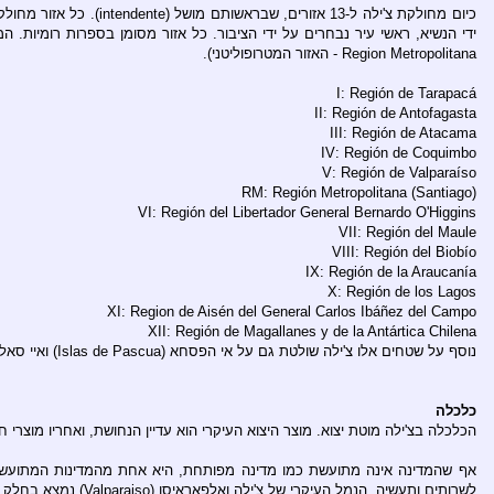
Region Metropolitana - האזור המטרופוליטני).
I: Región de Tarapacá
II: Región de Antofagasta
III: Región de Atacama
IV: Región de Coquimbo
V: Región de Valparaíso
RM: Región Metropolitana (Santiago)
VI: Región del Libertador General Bernardo O'Higgins
VII: Región del Maule
VIII: Región del Biobío
IX: Región de la Araucanía
X: Región de los Lagos
XI: Region de Aisén del General Carlos Ibáñez del Campo
XII: Región de Magallanes y de la Antártica Chilena
נוסף על שטחים אלו צ'ילה שולטת גם על אי הפסחא (Islas de Pascua) ואיי סאלה וגומס (Sala y Gómez Islas) וארכיפלג חואן פרננדס (Juan Fernández) הכולל בתוכו את אי רובינזון קרוזו.
כלכלה
הכלכלה בצ'ילה מוטת יצוא. מוצר היצוא העיקרי הוא עדיין הנחושת, ואחריו מוצרי חקלאות. עם זאת אלו אינם כה חשובים (40% מסך היצוא), כפי שהיו לפני 30 שנ
אף שהמדינה אינה מתועשת כמו מדינה מפותחת, היא אחת מהמדינות המתועשות
לשרותים ותעשיה. הנמל העיקרי של צ'ילה ואלפאראיסו (Valparaiso) נמצא בחלק המרכזי. לצ'ילה יש סקטור ציבורי נרחב ותשתית תקשורת מהמתקדמות בעולם.