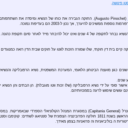
טו פינושה
.
ממשיכים להיערך, אך נכון ל-2003 הם בעדיפות נמוכה.
יים בית דין חוקתי, שלו שמורה הזכות לווטו על חוקים שבית הדין רואה כמנוגדים 
וסדות שונים כגון מועצת הביטחון הלאומי, המערכת המשפטית, נשיא הרפובליקה וה
ר סופי על ידי נשיא הרפובליקה (שלו זכות ווטו מוגבלת). הן הבתים והן הנשיא 
נם עושים שימוש לרעה בסמכויותיהם.
עד לשנת 1786 הייתה צ'ילה, למעשה, מחוז מנהלי אחד במעמד של קפיטניה חנרל (pitania General
יות ה בוליביאניות וה פרואניות בצפון מאידך.