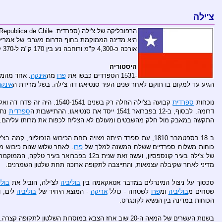
צ'ילה
הרפובליקה של צ'ילה (ספרדית: La Republica de Chile) או צ'ילה (מקור השם מ
היא מדינה הממוקמת בחוף הדרום מערבי של אמרי
אורכה כ-4,300 ק"מ ורוחבה נע בין 170 ק"מ ל-370 ק"מ. צ'ילה גובלת במדינות
היסטוריה
-1531 הספרדים כבשו את
פרו
מה
אינקה
. אחד מהמפקדים במסע הכ
הגיע עד למקום בו תוקם לאחר שנים העיר סנטיאגו דה צ'ילה. בשל מרידת ה
אינק
נוכחות
ספרדית
קבועה בצ'ילה החלה רק בשנים 1540-1541. היה זה פדרו דה ואלדיויה (Pedro de Valdivia) שהוביל בפקודת פיזארו את מסע הכיבוש שהחל מרצועת החוף של
דרומה. לבסוף, ב-12 בפברואר 1541 ייסד את סנטיאגו. ההתיישבות ה
ספרדית
נתק
התקשה במאבק מול חלק מהשבטים ומעולם לא הצליח לכפות את מרותו עליהם.
כוחות משלוח ספרדיים ששלח המשנה למלך של
פרו
. לאחר שלוש שנות כיבוש מחדש (Reconquista), שוחררה צ'ילה בשנית בידי צבא האנדים, תח
מדיני לאחר שקיבלה עצמאות, והתייצבה לתקופה ארוכה תחת שלטון השמרנים.
סכסוך על ניצול המינרלים במדבר אטאקאמה בין
בוליביה
לצ'ילה, הוביל את
בולי
שטחים מ
בוליביה
ומ
פרו
לשטחה - כולל
אריקה
- המוצא היחיד של
בוליביה
הכוחות במדינה בין הנשיא לקונגרס.
בשנות העשרים של המאה ה-20 שוב אחז הצבא במוסרות השלטון לתקופה קצרה. בשנת 1970 נבחר לנשיאות