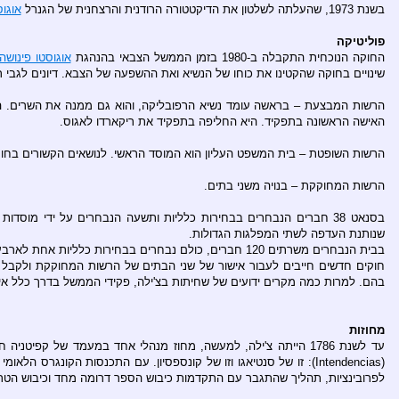
בשנת 1973, שהעלתה לשלטון את הדיקטטורה הרודנית והרצחנית של הגנרל
אוגוס
פוליטיקה
החוקה הנוכחית התקבלה ב-1980 בזמן הממשל הצבאי בהנהגת
אוגוסטו פינושה
שינויים בחוקה שהקטינו את כוחו של הנשיא ואת ההשפעה של הצבא. דיונים לגבי רפורמות נוספות 
האישה הראשונה בתפקיד. היא החליפה בתפקיד את ריקארדו לאגוס.
הרשות השופטת – בית המשפט העליון הוא המוסד הראשי. לנושאים הקשורים בחוקה ק
הרשות המחוקקת – בנויה משני בתים.
בסנאט 38 חברים הנבחרים בבחירות כלליות ותשעה הנבחרים על ידי מ
שנותנת העדפה לשתי המפלגות הגדולות.
בבית הנבחרים משרתים 120 חברים, כולם נבחרים בבחירות כלליות אחת לארבע שנים.
חוקים חדשים חייבים לעבור אישור של שני הבתים של הרשות המחוקקת ולקבל אישו
בהם. למרות כמה מקרים ידועים של שחיתות בצ'ילה, פקידי הממשל בדרך כלל אי
מחוזות
לפרובינציות, תהליך שהתגבר עם התקדמות כיבוש הספר דרומה מחד וכיבוש הטריטור