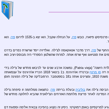
פרו
, על הנחלה שקבל, הוא יצא ב-1535 לדרום
פרו
. הוא
.
פרו
, דרך מדבר אטאקאמה לצ'ילה. ואלדיויה ייסד שרשרת כפרים בדרכו
ם את סנטיאגו ואף שרפו אותה. למרות שהשלטון הספרדי היה מבוסס ויציב הוא
ב 18 בספטמבר 1810, עת ספרד הייתה מצויה תחת הכיבוש הנפוליוני, קמה בצ'ילה חונטה של שלטון עצמי. תקופה זו, שזכתה בהיסטוריוגרפיה הצ'יליאנית לשם "המולדת הישנה" (Patria vieja), נמשכה ארבע שנים עד לכיבוש מחדש של צ'ילה בידי
סן מרטין
וברנרדו או'היגינס. ב1 בינואר 1818 הכריז או'היגינס על עצמאותה
של צ'ילה בעיר קונספסיון, ועשה זאת שנית ב12 בפברואר בעיר טלקה, הממוקמת קרוב יותר לסנטיאגו ולמרכז המדינה. אף על פי כן מונים הצ'יליאנים את עצמאותם משנת 1810, ומציינים אותה ב18 בספטמבר. הרפובליקה של צ'ילה הפגינה חוסן
בוליביה
ובעלת בריתה
פרו
. כתוצאה ממלחמה זו סיפחה צ'ילה
ת שטח המדינה כמעט בשליש. לקראת סוף המאה, בשנת 1891, הזדעזעה המדינה לאחר פריצת מלחמת האזרחים הצ'ילאנית שהביא לחלוקה מחדש של
 להגיע למרקסיזם באופן דמוקרטי. ניסיון זה נקטע בהפיכה צבאית אלימה וספוגת דם