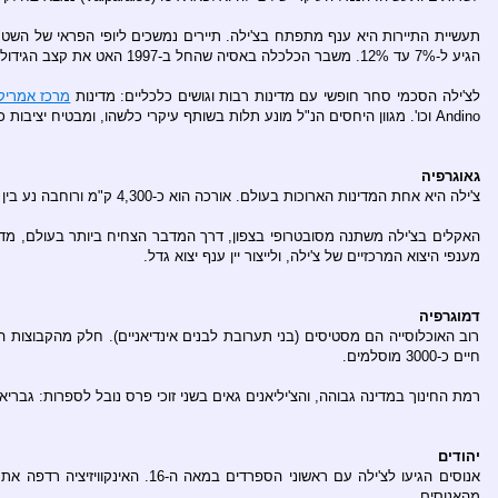
תעשיית התיירות היא ענף מתפתח בצ'ילה. תיירים נמשכים ליופי הפראי של השט
הגיע ל-7% עד 12%. משבר הכלכלה באסיה שהחל ב-1997 האט את קצב הגידול ל-3% בשנה.
לצ'ילה הסכמי סחר חופשי עם מדינות רבות וגושים כלכליים: מדינות
מרכז אמריק
Andino וכו'. מגוון היחסים הנ"ל מונע תלות בשותף עיקרי כלשהו, ומבטיח יציבות כלכלית.
גאוגרפיה
צ'ילה היא אחת המדינות הארוכות בעולם. אורכה הוא כ-4,300 ק"מ ורוחבה נע בין 170 ק"מ ל-370 ק"מ. למעשה, היא ארוכה רק במעט פחות מ
האקלים בצ'ילה משתנה מסובטרופי בצפון, דרך המדבר הצחיח ביותר בעולם, מ
מענפי היצוא המרכזיים של צ'ילה, ולייצור יין ענף יצוא גדל.
דמוגרפיה
רוב האוכלוסייה הם מסטיסים (בני תערובת לבנים אינדיאניים). חלק מהקבוצות 
חיים כ-3000 מוסלמים.
רמת החינוך במדינה גבוהה, והצ'יליאנים גאים בשני זוכי פרס נובל לספרות: גברי
יהודים
אנוסים הגיעו לצ'ילה עם ראשוני הספרדים במאה ה-16. האינקוויזיציה רדפה את היהודים ובמאה ה-18 כבר לא היו אנוסים בצ'ילה. במאה ה-20 נתגלו שבטים
מהאנוסים.