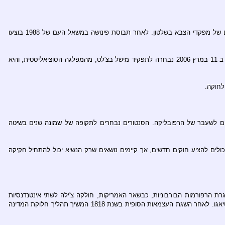
(Augusto Pinochet). החוקה הגבירה את כוחו של הנשיא ומיסדה את השתתפותם של מפקדי הצבא בשלטון. לאחר תבוסת פינושה במשאל העם של 1988 בוצעו
הרשות המבצעת – בראשה עומד נשיא הרפובליקה, והוא גם ממנה את השרים. הנשיא נבחר לתקופה של 4 שנים ואינו יכול להיבחר מייד לאחר סיום תקופת כהונה. ב-11 במרץ 2006 נבחרה לתפקיד מישל בצ'לט, מהמפלגה הסוציאליסטית, והיא
לחוקה.
נשיאים לשעבר של הרפובליקה. הסנטורים נבחרים לתקופה של שמונה שנים בשיטה
יכולים להציע חוקים חדשים, אך קיימים נושאים שרק הנשיא יכול להתחיל חקיקה
Ca) במסגרת המנהל הקולוניאלי הספרדי שבאמריקות. במסגרת הרפורמות הבורבוניות, כבשאר האמריקות, חולקה צ'ילה לשתי אינטנדנסיות
(Intendencias): זו של סנטיאגו וזו של קונספסיון. עם התכנסות הקונגרס הלאומי הראשון בשנת 1811 חולקה הפרובינציה הצפונית של סנטיאגו לשתיים: קוקימבו וסנטיאגו. לאחר השגת העצמאות הסופית בשנת 1818 המשיך תהליך חלוקת המדינה