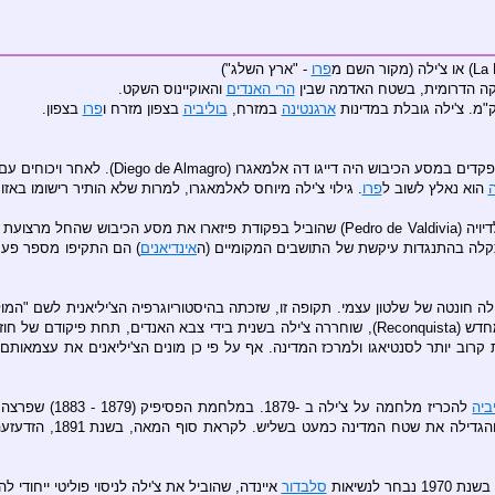
פרו
- "ארץ השלג")
קה הדרומית, בשטח האדמה שבין
הרי האנדים
והאוקיינוס השקט.
ארגנטינה
במזרח,
בוליביה
בצפון מזרח ו
פרו
בצפון.
יבוש היה דייגו דה אלמאגרו (Diego de Almagro). לאחר ויכוחים עם פרנסיסקו פיזארו, כובש
ה
הוא נאלץ לשוב ל
פרו
. גילוי צ'ילה מיוחס לאלמאגרו, למרות שלא הותיר רישומו באזור
לה בהתנגדות עיקשת של התושבים המקומיים (ה
אינדיאנים
) הם התקיפו מספר פעמי
ת פיקודם של חוזה דה
ביה
להכריז מלחמה על צ'ילה ב -1879. במלחמת הפסיפיק (1879 - 1883) שפרצה הביסה צ'ילה את
לים, והגדילה א
סלבדור
איינדה, שהוביל את צ'ילה לניסוי פוליטי ייחודי