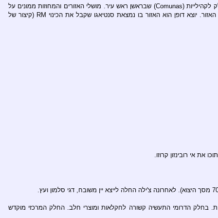
כיום מחולקת צ'ילה ל-13 אזורים, שבראשותם מושל (intendente). כל אזור מחולק למחוזות כשבראשם מושל המחוז (Gobernador provincial). לבסוף, כל מחוז מחולק לקהילייות (Comunas) שבראשן ראש עיר. מושלי האזורים והמחוזות ממונים על
ידי הנשיא, ראשי עיר נבחרים על ידי הציבור. כל אזור מסומן בספרות רומיות. המספרים מוקצים מצפון לדרום. בדרך כלל משתמשים רק בספרה הרומית ולא בשם האזור. יוצא דופן הוא האזור בו נמצאת סנטיאגו שקבל את הכינוי RM (קיצור של
ת. בחלק הדרומי התעשיה קשורה לחקלאות ומוצרי חלב. החלק המרכזי מוקדש